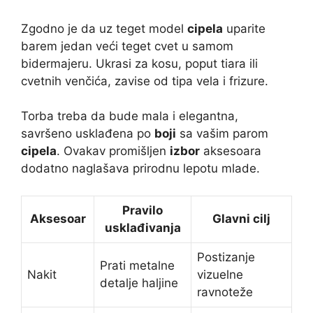
Zgodno je da uz teget model
cipela
uparite
barem jedan veći teget cvet u samom
bidermajeru. Ukrasi za kosu, poput tiara ili
cvetnih venčića, zavise od tipa vela i frizure.
Torba treba da bude mala i elegantna,
savršeno usklađena po
boji
sa vašim parom
cipela
. Ovakav promišljen
izbor
aksesoara
dodatno naglašava prirodnu lepotu mlade.
Pravilo
Aksesoar
Glavni cilj
usklađivanja
Postizanje
Prati metalne
Nakit
vizuelne
detalje haljine
ravnoteže