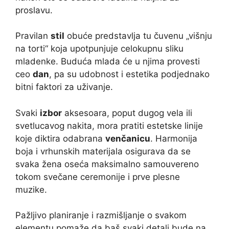
proslavu.
Pravilan
stil
obuće predstavlja tu čuvenu „višnju
na torti“ koja upotpunjuje celokupnu sliku
mladenke. Buduća mlada će u njima provesti
ceo
dan
, pa su udobnost i estetika podjednako
bitni faktori za uživanje.
Svaki
izbor
aksesoara, poput dugog vela ili
svetlucavog nakita, mora pratiti estetske linije
koje diktira odabrana
venčanicu
. Harmonija
boja i vrhunskih materijala osigurava da se
svaka žena oseća maksimalno samouvereno
tokom svečane ceremonije i prve plesne
muzike.
Pažljivo planiranje i razmišljanje o svakom
elementu pomaže da baš svaki detalj bude na