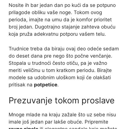
Nosite ih bar jedan dan po kući da se potpuno
prilagode obliku vaše noge. Tokom ovog
perioda, imajte na umu da je komfor prioritet
broj jedan. Dugotrajno stajanje zahteva obuću
koja pruža adekvatnu potporu vašem telu.
Trudnice treba da biraju ovaj deo odeće sedam
do deset dana pre nego što počne venčanje.
Stopala u trudnoći često otiču, pa je važno
meriti veličinu u tom kratkom periodu. Birajte
modele sa udobnim uloškom koji će olakšati
pritisak na
potpetice
.
Prezuvanje tokom proslave
Mnoge mlade na kraju zažale što uz sebe nisu
imale još jedan par lakše obuće. Pripremite