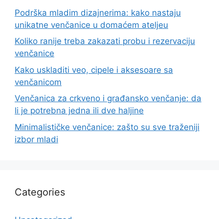
Podrška mladim dizajnerima: kako nastaju
unikatne venčanice u domaćem ateljeu
Koliko ranije treba zakazati probu i rezervaciju
venčanice
Kako uskladiti veo, cipele i aksesoare sa
venčanicom
Venčanica za crkveno i građansko venčanje: da
li je potrebna jedna ili dve haljine
Minimalističke venčanice: zašto su sve traženiji
izbor mladi
Categories