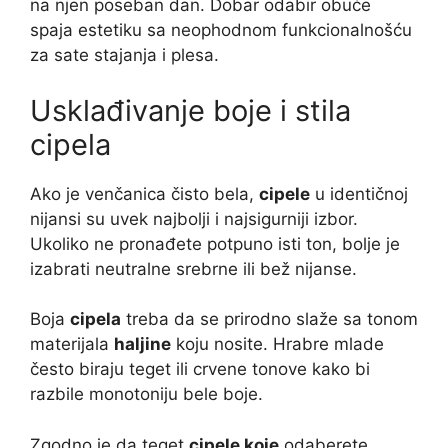
na njen poseban dan. Dobar odabir obuće
spaja estetiku sa neophodnom funkcionalnošću
za sate stajanja i plesa.
Usklađivanje boje i stila
cipela
Ako je venčanica čisto bela,
cipele
u identičnoj
nijansi su uvek najbolji i najsigurniji izbor.
Ukoliko ne pronađete potpuno isti ton, bolje je
izabrati neutralne srebrne ili bež nijanse.
Boja
cipela
treba da se prirodno slaže sa tonom
materijala
haljine
koju nosite. Hrabre mlade
često biraju teget ili crvene tonove kako bi
razbile monotoniju bele boje.
Zgodno je da teget
cipele koje
odaberete