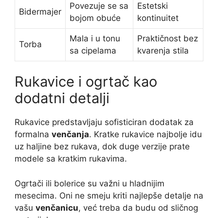
Povezuje se sa
Estetski
Bidermajer
bojom obuće
kontinuitet
Mala i u tonu
Praktičnost bez
Torba
sa cipelama
kvarenja stila
Rukavice i ogrtač kao
dodatni detalji
Rukavice predstavljaju sofisticiran dodatak za
formalna
venčanja
. Kratke rukavice najbolje idu
uz haljine bez rukava, dok duge verzije prate
modele sa kratkim rukavima.
Ogrtači ili bolerice su važni u hladnijim
mesecima. Oni ne smeju kriti najlepše detalje na
vašu
venčanicu
, već treba da budu od sličnog