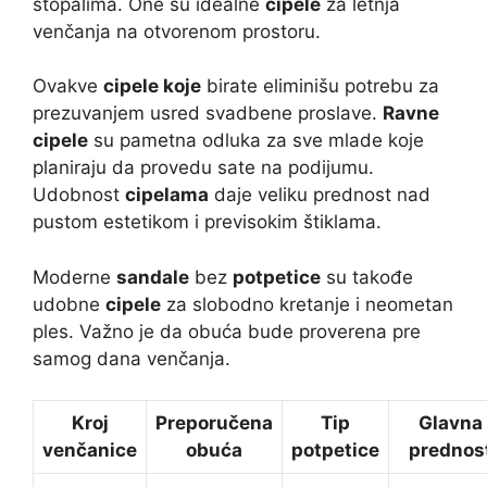
stopalima. One su idealne
cipele
za letnja
venčanja na otvorenom prostoru.
Ovakve
cipele koje
birate eliminišu potrebu za
prezuvanjem usred svadbene proslave.
Ravne
cipele
su pametna odluka za sve mlade koje
planiraju da provedu sate na podijumu.
Udobnost
cipelama
daje veliku prednost nad
pustom estetikom i previsokim štiklama.
Moderne
sandale
bez
potpetice
su takođe
udobne
cipele
za slobodno kretanje i neometan
ples. Važno je da obuća bude proverena pre
samog dana venčanja.
Kroj
Preporučena
Tip
Glavna
venčanice
obuća
potpetice
prednos