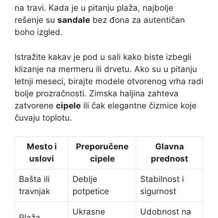
na travi. Kada je u pitanju plaža, najbolje
rešenje su
sandale
bez đona za autentičan
boho izgled.
Istražite kakav je pod u sali kako biste izbegli
klizanje na mermeru ili drvetu. Ako su u pitanju
letnji meseci, birajte modele otvorenog vrha radi
bolje prozračnosti. Zimska haljina zahteva
zatvorene
cipele
ili čak elegantne čizmice koje
čuvaju toplotu.
Mesto i
Preporučene
Glavna
uslovi
cipele
prednost
Bašta ili
Deblje
Stabilnost i
travnjak
potpetice
sigurnost
Ukrasne
Udobnost na
Plaža