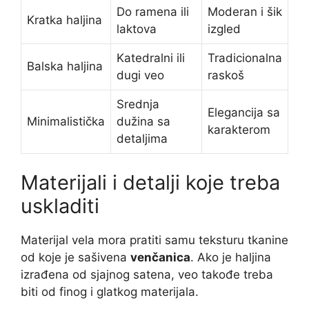
Do ramena ili
Moderan i šik
Kratka haljina
laktova
izgled
Katedralni ili
Tradicionalna
Balska haljina
dugi veo
raskoš
Srednja
Elegancija sa
Minimalistička
dužina sa
karakterom
detaljima
Materijali i detalji koje treba
uskladiti
Materijal vela mora pratiti samu teksturu tkanine
od koje je sašivena
venčanica
. Ako je haljina
izrađena od sjajnog satena, veo takođe treba
biti od finog i glatkog materijala.