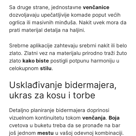
Sa druge strane, jednostavne
venčanice
dozvoljavaju upečatljivije komade poput većih
ogrlica ili masivnih minđuša. Nakit uvek mora da
prati materijal detalja na haljini.
Srebrne aplikacije zahtevaju srebrni nakit ili belo
zlato. Zlatni vez na materijalu prirodno traži žuto
zlato
kako biste
postigli potpunu harmoniju u
celokupnom
stilu
.
Usklađivanje bidermajera,
ukras za kosu i torbe
Detaljno planiranje bidermajera doprinosi
vizuelnom kontinuitetu tokom
venčanja
.
Boja
cvetova u buketu treba da se pronađe na bar
još jednom
mestu
u vašoj odevnoj kombinaciji.