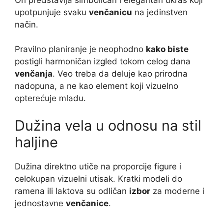
upotpunjuje svaku
venčanicu
na jedinstven
način.
Pravilno planiranje je neophodno
kako biste
postigli harmoničan izgled tokom celog dana
venčanja
. Veo treba da deluje kao prirodna
nadopuna, a ne kao element koji vizuelno
opterećuje mladu.
Dužina vela u odnosu na stil
haljine
Dužina direktno utiče na proporcije figure i
celokupan vizuelni utisak. Kratki modeli do
ramena ili laktova su odličan
izbor
za moderne i
jednostavne
venčanice
.