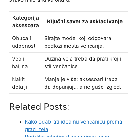
Kategorija
Ključni savet za usklađivanje
aksesoara
Obuća i
Birajte model koji odgovara
udobnost
podlozi mesta venčanja.
Veo i
Dužina vela treba da prati kroj i
haljina
stil venčanice.
Nakit i
Manje je više; aksesoari treba
detalji
da dopunjuju, a ne guše izgled.
Related Posts:
Kako odabrati idealnu venčanicu prema
građi tela
Podrška mladim dizajnerima: kako