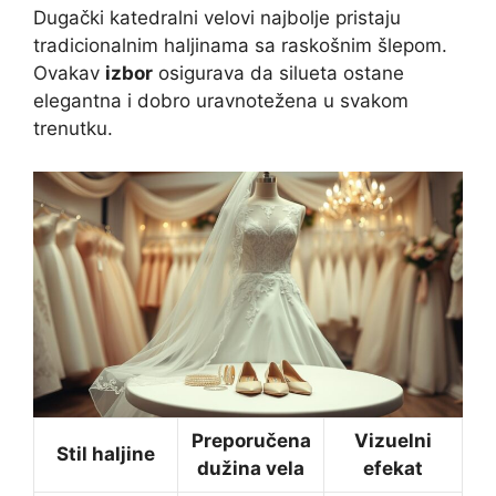
Dugački katedralni velovi najbolje pristaju
tradicionalnim haljinama sa raskošnim šlepom.
Ovakav
izbor
osigurava da silueta ostane
elegantna i dobro uravnotežena u svakom
trenutku.
Preporučena
Vizuelni
Stil haljine
dužina vela
efekat