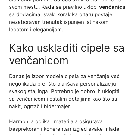
svom mestu. Kada se pravilno uklopi
venčanicu
sa dodacima, svaki korak ka oltaru postaje
nezaboravan trenutak ispunjen istinskom
lepotom i elegancijom.
Kako uskladiti cipele sa
venčanicom
Danas je izbor modela cipela za venčanje veći
nego ikada pre, što olakšava personalizaciju
svakog stajlinga. Potrebno je dobro ih uklopiti
sa venčanicom i ostalim detaljima kao što su
nakit, ogrtač i bidermajer.
Harmonija oblika i materijala osigurava
besprekoran i koherentan izgled svake mlade