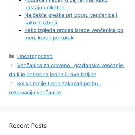
nastaju unikatne…
Najčešće greške pri izboru venčanice i
kako ih izbeći
Kako izgleda proces izrade venčanice po
meri, korak po korak
Categories
Uncategorized
Venčanica za crkveno i građansko venčanje:
da li je potrebna jedna ili dve haljine
Koliko ranije treba zakazati probu i
rezervaciju venčanice
Recent Posts