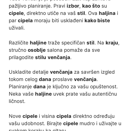
pažljivo planiranje. Pravi
izbor
,
kao što
su
cipele
, direktno utiče na vaš
stil
. Ova
haljina
i
par
cipela
moraju biti usklađeni
kako biste
uživali.
Različite
haljine
traže specifičan
stil
. Na
kraju
,
stručno
osoblje
salona pomaže da sve
prilagodite
stilu
venčanja
.
Uskladite detalje
venčanja
za savršen izgled
tokom celog
dana
proslave
venčanja
.
Planiranje
dana
je ključno za vašu opuštenost.
Neka vaše
haljine
uvek prate vašu autentičnu
ličnost.
Nove
cipele
i visina
cipela
direktno određuju
vašu udobnost. Birajte
cipele
mudro i uživajte u
svakom koraku ka oltaru.