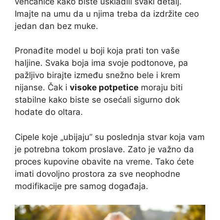
venčanice kako biste uskladili svaki detalj.
Imajte na umu da u njima treba da izdržite ceo
jedan dan bez muke.
Pronađite model u boji koja prati ton vaše
haljine. Svaka boja ima svoje podtonove, pa
pažljivo birajte između snežno bele i krem
nijanse. Čak i
visoke potpetice
moraju biti
stabilne kako biste se osećali sigurno dok
hodate do oltara.
Cipele koje „ubijaju” su poslednja stvar koja vam
je potrebna tokom proslave. Zato je važno da
proces kupovine obavite na vreme. Tako ćete
imati dovoljno prostora za sve neophodne
modifikacije pre samog događaja.