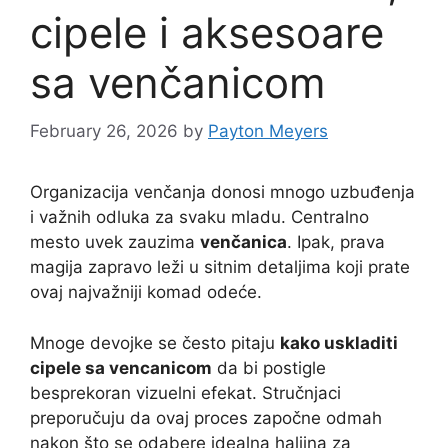
cipele i aksesoare
sa venčanicom
February 26, 2026
by
Payton Meyers
Organizacija venčanja donosi mnogo uzbuđenja
i važnih odluka za svaku mladu. Centralno
mesto uvek zauzima
venčanica
. Ipak, prava
magija zapravo leži u sitnim detaljima koji prate
ovaj najvažniji komad odeće.
Mnoge devojke se često pitaju
kako uskladiti
cipele sa vencanicom
da bi postigle
besprekoran vizuelni efekat. Stručnjaci
preporučuju da ovaj proces započne odmah
nakon što se odabere idealna haljina za