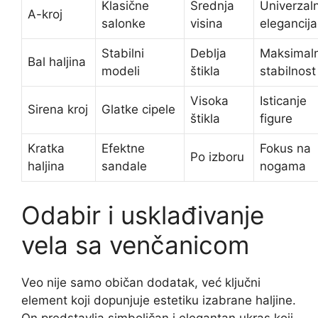
Klasične
Srednja
Univerzal
A-kroj
salonke
visina
elegancija
Stabilni
Deblja
Maksimal
Bal haljina
modeli
štikla
stabilnost
Visoka
Isticanje
Sirena kroj
Glatke cipele
štikla
figure
Kratka
Efektne
Fokus na
Po izboru
haljina
sandale
nogama
Odabir i usklađivanje
vela sa venčanicom
Veo nije samo običan dodatak, već ključni
element koji dopunjuje estetiku izabrane haljine.
On predstavlja simboličan i elegantan ukras koji