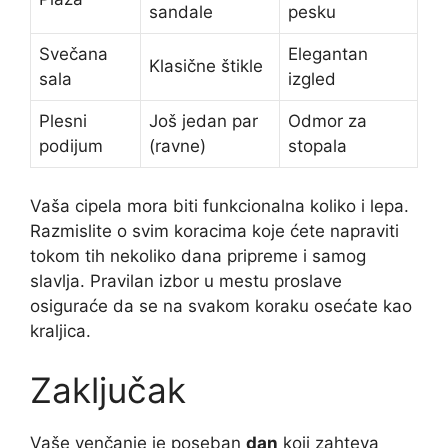
sandale
pesku
Svečana
Elegantan
Klasične štikle
sala
izgled
Plesni
Još jedan par
Odmor za
podijum
(ravne)
stopala
Vaša cipela mora biti funkcionalna koliko i lepa.
Razmislite o svim koracima koje ćete napraviti
tokom tih nekoliko dana pripreme i samog
slavlja. Pravilan izbor u mestu proslave
osiguraće da se na svakom koraku osećate kao
kraljica.
Zaključak
Vaše venčanje je poseban
dan
koji zahteva