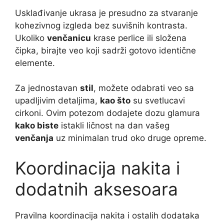
Usklađivanje ukrasa je presudno za stvaranje
kohezivnog izgleda bez suvišnih kontrasta.
Ukoliko
venčanicu
krase perlice ili složena
čipka, birajte veo koji sadrži gotovo identične
elemente.
Za jednostavan
stil
, možete odabrati veo sa
upadljivim detaljima,
kao što
su svetlucavi
cirkoni. Ovim potezom dodajete dozu glamura
kako biste
istakli ličnost na dan vašeg
venčanja
uz minimalan trud oko druge opreme.
Koordinacija nakita i
dodatnih aksesoara
Pravilna koordinacija nakita i ostalih dodataka