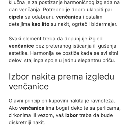
ključna je za postizanje harmoničnog izgleda na
dan venčanja. Potrebno je dobro uklopiti par
cipela
sa odabranu
venčanicu
i ostalim
detaljima
kao što
su nakit, ogrtač i bidermajer.
Svaki element treba da dopunjuje izgled
venčanice
bez preteranog isticanja ili gušenja
estetike. Harmonija se postiže kada se svi sitni
delovi stajlinga spoje u jednu elegantnu priču.
Izbor nakita prema izgledu
venčanice
Glavni princip pri kupovini nakita je ravnoteža.
Ako
venčanica
ima bogat dekolte sa perlicama,
cirkonima ili vezom, vaš
izbor
treba da bude
diskretniji nakit.