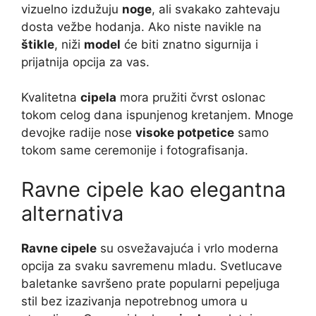
vizuelno izdužuju
noge
, ali svakako zahtevaju
dosta vežbe hodanja. Ako niste navikle na
štikle
, niži
model
će biti znatno sigurnija i
prijatnija opcija za vas.
Kvalitetna
cipela
mora pružiti čvrst oslonac
tokom celog dana ispunjenog kretanjem. Mnoge
devojke radije nose
visoke potpetice
samo
tokom same ceremonije i fotografisanja.
Ravne cipele kao elegantna
alternativa
Ravne cipele
su osvežavajuća i vrlo moderna
opcija za svaku savremenu mladu. Svetlucave
baletanke savršeno prate popularni pepeljuga
stil bez izazivanja nepotrebnog umora u