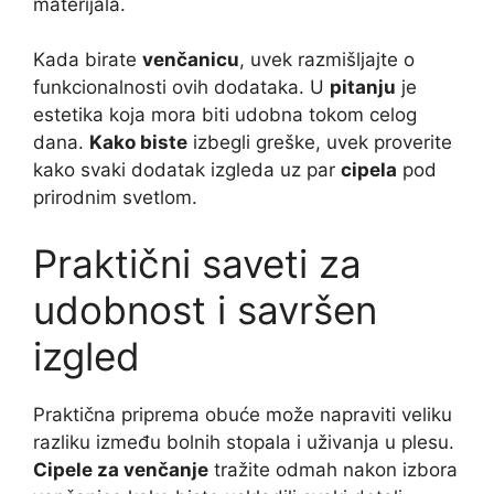
materijala.
Kada birate
venčanicu
, uvek razmišljajte o
funkcionalnosti ovih dodataka. U
pitanju
je
estetika koja mora biti udobna tokom celog
dana.
Kako biste
izbegli greške, uvek proverite
kako svaki dodatak izgleda uz par
cipela
pod
prirodnim svetlom.
Praktični saveti za
udobnost i savršen
izgled
Praktična priprema obuće može napraviti veliku
razliku između bolnih stopala i uživanja u plesu.
Cipele za venčanje
tražite odmah nakon izbora