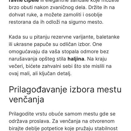
ravne cipele
ili elegantne sandale koje možete
brzo obuti nakon zvaničnog dela. Držite ih na
dohvat ruke, a možete zamoliti i osoblje
restorana da ih odloži na sigurno mesto.
Kada su u pitanju rezervne varijante, baletanke
ili ukrasne papuče su odličan izbor. One
omogućavaju da vaša stopala odmore bez
narušavanja opšteg stila
haljina
. Na kraju
večeri, bićete zahvalni sebi što ste mislili na
ovaj mali, ali ključan detalj.
Prilagođavanje izbora mestu
venčanja
Prilagodite vrstu obuće samom mestu gde se
održava proslava. Za venčanja na otvorenom
birajte deblje potpetice koje pružaju stabilnost