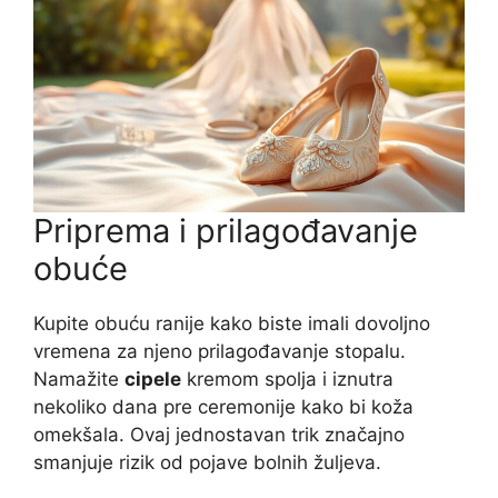
Priprema i prilagođavanje
obuće
Kupite obuću ranije kako biste imali dovoljno
vremena za njeno prilagođavanje stopalu.
Namažite
cipele
kremom spolja i iznutra
nekoliko dana pre ceremonije kako bi koža
omekšala. Ovaj jednostavan trik značajno
smanjuje rizik od pojave bolnih žuljeva.