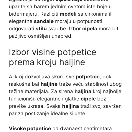
uparite sa barem jednim cvetom iste boje u
bidermajeru. Različiti
model
i sa cirkonima ili
elegantne
sandale
moraju u potpunosti
odgovarati
stilu
svadbe. Izbor
cipela
mora biti
pažljivo osmišljen unapred.
Izbor visine potpetice
prema kroju haljine
A-kroj dozvoljava skoro sve
potpetice
, dok
raskošne bal
haljine
traže veću stabilnost zbog
težine materijala. Za sirena
haljina
kroj najbolje
funkcionišu elegantne i glatke
cipele
bez
previše ukrasa. Svaka
haljina
traži svoj savršen
par za postizanje idealne siluete.
Visoke potpetice
od dvanaest centimetara