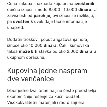
Cena zakupa i naknada koju prima
sveštenik
obično iznosi između 8.000 i 10.000
dinara
. U
zavisnosti od
parohije
, ovi iznosi se razlikuju,
pa
sveštenik
uvek daje tačne informacije
unapred.
Dodatni troškovi, poput angažovanja hora,
iznose oko 10.000
dinara
. Čak i kumovska
taksa
može biti
stavka od oko 2.000
dinara
u
ukupnom obračunu.
Kupovina jedne naspram
dve venčanice
Izbor jedne kvalitetne haljine često predstavlja
ekonomičnije rešenje za kućni budžet.
Visokokvalitetni materijali i rad dizajnera