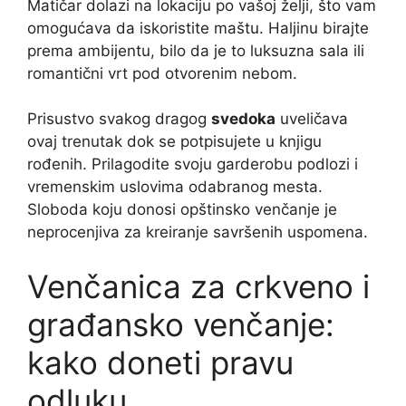
Matičar dolazi na lokaciju po vašoj želji, što vam
omogućava da iskoristite maštu. Haljinu birajte
prema ambijentu, bilo da je to luksuzna sala ili
romantični vrt pod otvorenim nebom.
Prisustvo svakog dragog
svedoka
uveličava
ovaj trenutak dok se potpisujete u knjigu
rođenih. Prilagodite svoju garderobu podlozi i
vremenskim uslovima odabranog mesta.
Sloboda koju donosi opštinsko venčanje je
neprocenjiva za kreiranje savršenih uspomena.
Venčanica za crkveno i
građansko venčanje:
kako doneti pravu
odluku