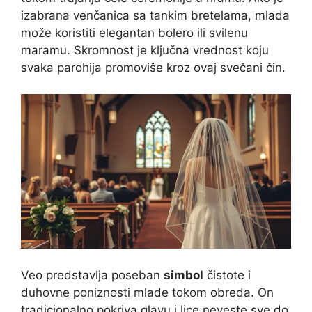
izabrana venčanica sa tankim bretelama, mlada
može koristiti elegantan bolero ili svilenu
maramu. Skromnost je ključna vrednost koju
svaka parohija promoviše kroz ovaj svečani čin.
Veo predstavlja poseban
simbol
čistote i
duhovne poniznosti mlade tokom obreda. On
tradicionalno pokriva glavu i lice neveste sve do