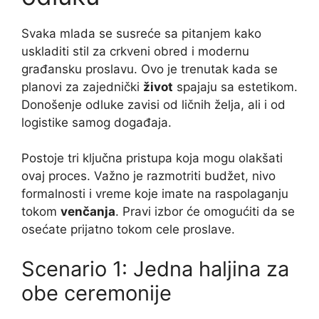
Svaka mlada se susreće sa pitanjem kako
uskladiti stil za crkveni obred i modernu
građansku proslavu. Ovo je trenutak kada se
planovi za zajednički
život
spajaju sa estetikom.
Donošenje odluke zavisi od ličnih želja, ali i od
logistike samog događaja.
Postoje tri ključna pristupa koja mogu olakšati
ovaj proces. Važno je razmotriti budžet, nivo
formalnosti i vreme koje imate na raspolaganju
tokom
venčanja
. Pravi izbor će omogućiti da se
osećate prijatno tokom cele proslave.
Scenario 1: Jedna haljina za
obe ceremonije