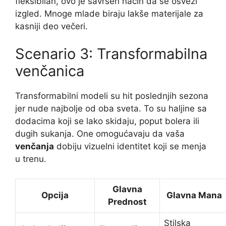
fleksibilan, ovo je savršen način da se osveži
izgled. Mnoge mlade biraju lakše materijale za
kasniji deo večeri.
Scenario 3: Transformabilna
venčanica
Transformabilni modeli su hit poslednjih sezona
jer nude najbolje od oba sveta. To su haljine sa
dodacima koji se lako skidaju, poput bolera ili
dugih sukanja. One omogućavaju da vaša
venčanja
dobiju vizuelni identitet koji se menja
u trenu.
Glavna
Opcija
Glavna Mana
Prednost
Stilska