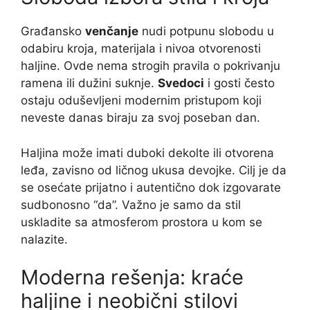
Građansko
venčanje
nudi potpunu slobodu u
odabiru kroja, materijala i nivoa otvorenosti
haljine. Ovde nema strogih pravila o pokrivanju
ramena ili dužini suknje.
Svedoci
i gosti često
ostaju oduševljeni modernim pristupom koji
neveste danas biraju za svoj poseban dan.
Haljina može imati duboki dekolte ili otvorena
leđa, zavisno od ličnog ukusa devojke. Cilj je da
se osećate prijatno i autentično dok izgovarate
sudbonosno “da”. Važno je samo da stil
uskladite sa atmosferom prostora u kom se
nalazite.
Moderna rešenja: kraće
haljine i neobični stilovi