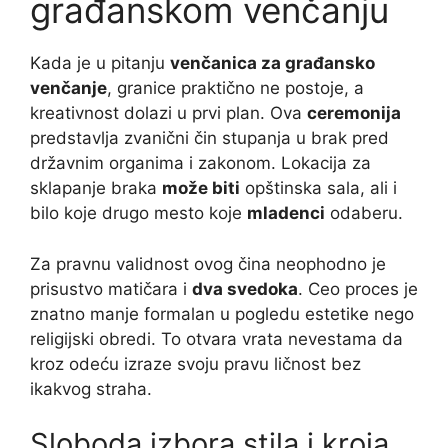
građanskom venčanju
Kada je u pitanju
venčanica za građansko
venčanje
, granice praktično ne postoje, a
kreativnost dolazi u prvi plan. Ova
ceremonija
predstavlja zvanični čin stupanja u brak pred
državnim organima i zakonom. Lokacija za
sklapanje braka
može biti
opštinska sala, ali i
bilo koje drugo mesto koje
mladenci
odaberu.
Za pravnu validnost ovog čina neophodno je
prisustvo matičara i
dva svedoka
. Ceo proces je
znatno manje formalan u pogledu estetike nego
religijski obredi. To otvara vrata nevestama da
kroz odeću izraze svoju pravu ličnost bez
ikakvog straha.
Sloboda izbora stila i kroja