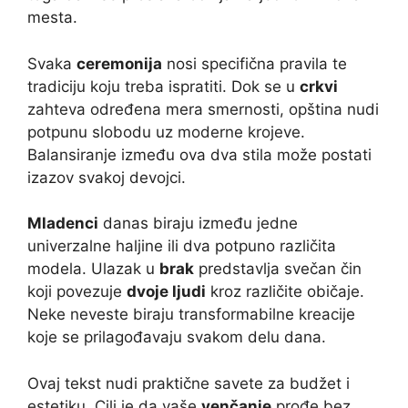
mesta.
Svaka
ceremonija
nosi specifična pravila te
tradiciju koju treba ispratiti. Dok se u
crkvi
zahteva određena mera smernosti, opština nudi
potpunu slobodu uz moderne krojeve.
Balansiranje između ova dva stila može postati
izazov svakoj devojci.
Mladenci
danas biraju između jedne
univerzalne haljine ili dva potpuno različita
modela. Ulazak u
brak
predstavlja svečan čin
koji povezuje
dvoje ljudi
kroz različite običaje.
Neke neveste biraju transformabilne kreacije
koje se prilagođavaju svakom delu dana.
Ovaj tekst nudi praktične savete za budžet i
estetiku. Cilj je da vaše
venčanje
prođe bez