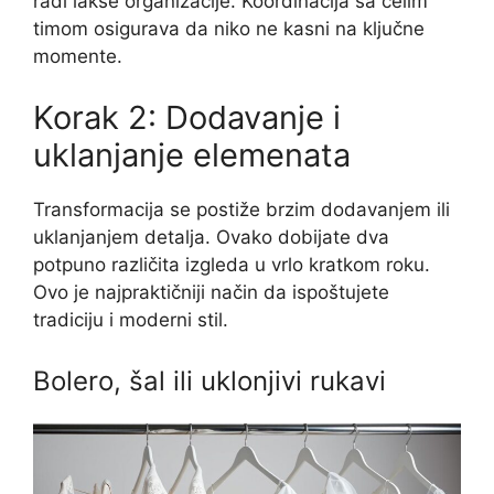
radi lakše organizacije. Koordinacija sa celim
timom osigurava da niko ne kasni na ključne
momente.
Korak 2: Dodavanje i
uklanjanje elemenata
Transformacija se postiže brzim dodavanjem ili
uklanjanjem detalja. Ovako dobijate dva
potpuno različita izgleda u vrlo kratkom roku.
Ovo je najpraktičniji način da ispoštujete
tradiciju i moderni stil.
Bolero, šal ili uklonjivi rukavi