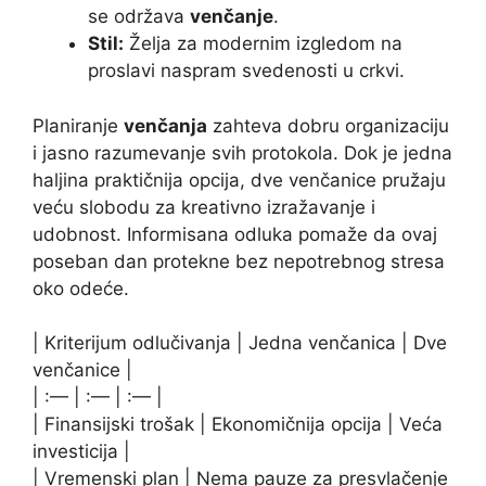
se održava
venčanje
.
Stil:
Želja za modernim izgledom na
proslavi naspram svedenosti u crkvi.
Planiranje
venčanja
zahteva dobru organizaciju
i jasno razumevanje svih protokola. Dok je jedna
haljina praktičnija opcija, dve venčanice pružaju
veću slobodu za kreativno izražavanje i
udobnost. Informisana odluka pomaže da ovaj
poseban dan protekne bez nepotrebnog stresa
oko odeće.
| Kriterijum odlučivanja | Jedna venčanica | Dve
venčanice |
| :— | :— | :— |
| Finansijski trošak | Ekonomičnija opcija | Veća
investicija |
| Vremenski plan | Nema pauze za presvlačenje