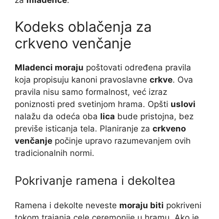
Kodeks oblačenja za
crkveno venčanje
Mladenci moraju
poštovati određena pravila
koja propisuju kanoni pravoslavne
crkve
. Ova
pravila nisu samo formalnost, već izraz
poniznosti pred svetinjom hrama. Opšti
uslovi
nalažu da odeća oba
lica
bude pristojna, bez
previše isticanja tela. Planiranje za
crkveno
venčanje
počinje upravo razumevanjem ovih
tradicionalnih normi.
Pokrivanje ramena i dekoltea
Ramena i dekolte neveste
moraju biti
pokriveni
tokom trajanja cele ceremonije u hramu. Ako je