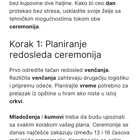
bez kupovine dve haljine. Kako bi ceo
dan
protekao bez stresa, uskladite svoje želje sa
tehničkim mogućnostima tokom obe
ceremonija
.
Korak 1: Planiranje
redosleda ceremonija
Prvo odredite tačan redosled
venčanja
.
Različita
venčanja
zahtevaju drugačiju logistiku
i pripremu odeće. Planirajte
vreme
potrebno za
prelazak iz opštine u hram ako niste u istoj
crkvi
.
Mladoženja
i
kumovi
treba da budu upoznati
sa svakim korakom vašeg plana. Ceremonije se
danas najčešće zakazuju između 13 i 16 časova