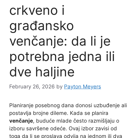
crkveno i
građansko
venčanje: da li je
potrebna jedna ili
dve haljine
February 26, 2026
by
Payton Meyers
Planiranje posebnog dana donosi uzbuđenje ali
postavlja brojne dileme. Kada se planira
venčanje
, buduće mlade često razmišljaju o
izboru savršene odeće. Ovaj izbor zavisi od
toga da li se proslava odvija na jednom ili dva