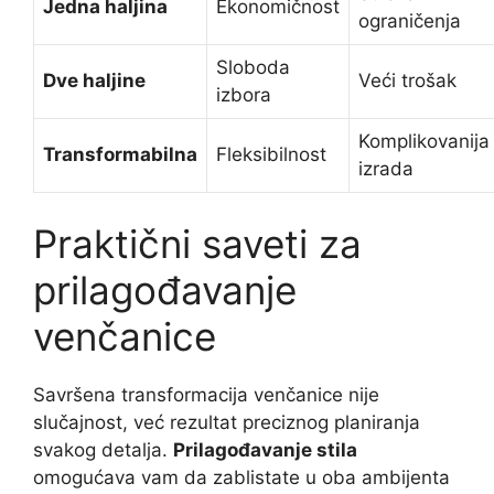
Jedna haljina
Ekonomičnost
ograničenja
Sloboda
Dve haljine
Veći trošak
izbora
Komplikovanija
Transformabilna
Fleksibilnost
izrada
Praktični saveti za
prilagođavanje
venčanice
Savršena transformacija venčanice nije
slučajnost, već rezultat preciznog planiranja
svakog detalja.
Prilagođavanje stila
omogućava vam da zablistate u oba ambijenta