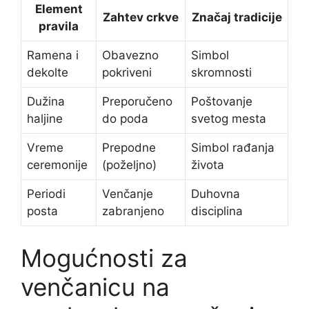
Element
Zahtev crkve
Značaj tradicije
pravila
Ramena i
Obavezno
Simbol
dekolte
pokriveni
skromnosti
Dužina
Preporučeno
Poštovanje
haljine
do poda
svetog mesta
Vreme
Prepodne
Simbol rađanja
ceremonije
(poželjno)
života
Periodi
Venčanje
Duhovna
posta
zabranjeno
disciplina
Mogućnosti za
venčanicu na