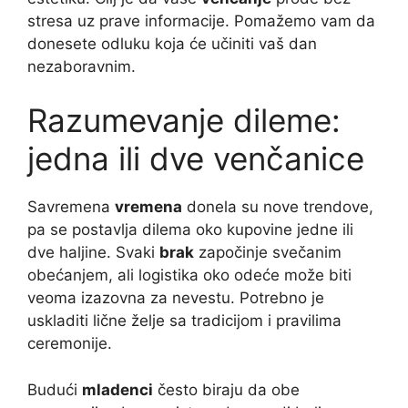
stresa uz prave informacije. Pomažemo vam da
donesete odluku koja će učiniti vaš dan
nezaboravnim.
Razumevanje dileme:
jedna ili dve venčanice
Savremena
vremena
donela su nove trendove,
pa se postavlja dilema oko kupovine jedne ili
dve haljine. Svaki
brak
započinje svečanim
obećanjem, ali logistika oko odeće može biti
veoma izazovna za nevestu. Potrebno je
uskladiti lične želje sa tradicijom i pravilima
ceremonije.
Budući
mladenci
često biraju da obe