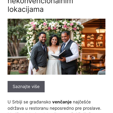
nekonvencionalnim
lokacijama
Saznajte više
U Srbiji se građansko
venčanje
najčešće
održava u restoranu neposredno pre proslave.