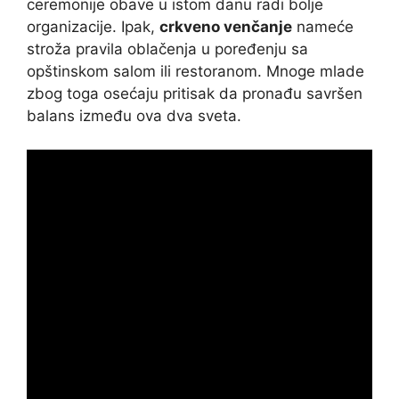
ceremonije obave u istom danu radi bolje
organizacije. Ipak,
crkveno venčanje
nameće
stroža pravila oblačenja u poređenju sa
opštinskom salom ili restoranom. Mnoge mlade
zbog toga osećaju pritisak da pronađu savršen
balans između ova dva sveta.