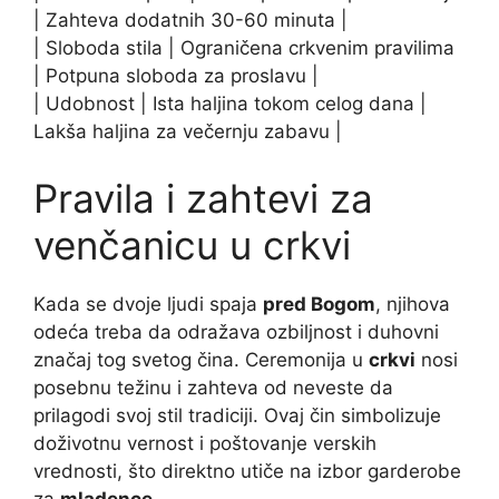
| Zahteva dodatnih 30-60 minuta |
| Sloboda stila | Ograničena crkvenim pravilima
| Potpuna sloboda za proslavu |
| Udobnost | Ista haljina tokom celog dana |
Lakša haljina za večernju zabavu |
Pravila i zahtevi za
venčanicu u crkvi
Kada se dvoje ljudi spaja
pred Bogom
, njihova
odeća treba da odražava ozbiljnost i duhovni
značaj tog svetog čina. Ceremonija u
crkvi
nosi
posebnu težinu i zahteva od neveste da
prilagodi svoj stil tradiciji. Ovaj čin simbolizuje
doživotnu vernost i poštovanje verskih
vrednosti, što direktno utiče na izbor garderobe
za
mladence
.