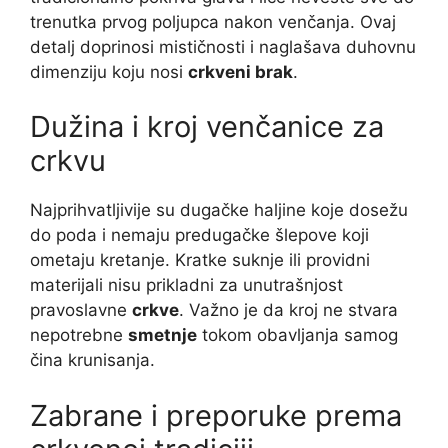
trenutka prvog poljupca nakon venčanja. Ovaj
detalj doprinosi mističnosti i naglašava duhovnu
dimenziju koju nosi
crkveni brak
.
Dužina i kroj venčanice za
crkvu
Najprihvatljivije su dugačke haljine koje dosežu
do poda i nemaju predugačke šlepove koji
ometaju kretanje. Kratke suknje ili providni
materijali nisu prikladni za unutrašnjost
pravoslavne
crkve
. Važno je da kroj ne stvara
nepotrebne
smetnje
tokom obavljanja samog
čina krunisanja.
Zabrane i preporuke prema