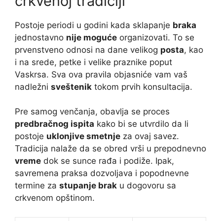
crkvenoj tradiciji
Postoje periodi u godini kada sklapanje
braka
jednostavno
nije moguće
organizovati. To se
prvenstveno odnosi na dane velikog
posta
, kao
i na srede, petke i velike praznike poput
Vaskrsa. Sva ova pravila objasniće vam vaš
nadležni
sveštenik
tokom prvih konsultacija.
Pre samog venčanja, obavlja se proces
predbračnog ispita
kako bi se utvrdilo da li
postoje
uklonjive smetnje
za ovaj savez.
Tradicija nalaže da se obred vrši u prepodnevno
vreme
dok se sunce rađa i podiže. Ipak,
savremena praksa dozvoljava i popodnevne
termine za
stupanje brak
u dogovoru sa
crkvenom opštinom.