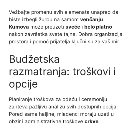
Vežbajte promenu svih elemenata unapred da
biste izbegli žurbu na samom
venčanju
.
Kumova
može preuzeti
sveće
i
belo platno
nakon završetka svete tajne. Dobra organizacija
prostora i pomoć prijatelja ključni su za vaš mir.
Budžetska
razmatranja: troškovi i
opcije
Planiranje troškova za odeću i ceremoniju
zahteva pažljivu analizu svih dostupnih opcija.
Pored same haljine, mladenci moraju uzeti u
obzir i administrativne troškove
crkve
.