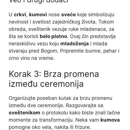
U
crkvi
,
kumovi
nose
sveće
koje simbolizuju
nevinost i svetlost zajedničkog života. Tokom
obreda, sveštenik vezuje ruke mladenaca, za
šta se koristi
belo platno
. Ovaj čin predstavlja
neraskidivu vezu koju
mladoženja
i mlada
stvaraju pred Bogom. Pripremite burme, pehar i
crno vino na vreme.
Korak 3: Brza promena
između ceremonija
Organizujte poseban kutak za brzu promenu
između dve ceremonije. Razgovarajte sa
sveštenikom
o protokolu kako biste znali tačne
momente za transformaciju. Neka vam
kumova
pomogne oko vela, nakita ili frizure.