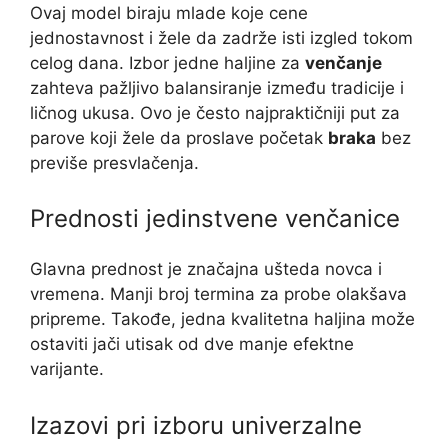
Ovaj model biraju mlade koje cene
jednostavnost i žele da zadrže isti izgled tokom
celog dana. Izbor jedne haljine za
venčanje
zahteva pažljivo balansiranje između tradicije i
ličnog ukusa. Ovo je često najpraktičniji put za
parove koji žele da proslave početak
braka
bez
previše presvlačenja.
Prednosti jedinstvene venčanice
Glavna prednost je značajna ušteda novca i
vremena. Manji broj termina za probe olakšava
pripreme. Takođe, jedna kvalitetna haljina može
ostaviti jači utisak od dve manje efektne
varijante.
Izazovi pri izboru univerzalne