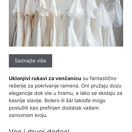
Saznajte više
Uklonjivi rukavi za venčanicu
su fantastično
rešenje za pokrivanje ramena. Oni pružaju dozu
elegancije dok ste u hramu, a lako se skidaju za
kasnije slavlje. Bolero ili šal takođe mogu
poslužiti kao prefinjen dodatak vašem
osnovnom kroju.
Veo i drugi dodaci