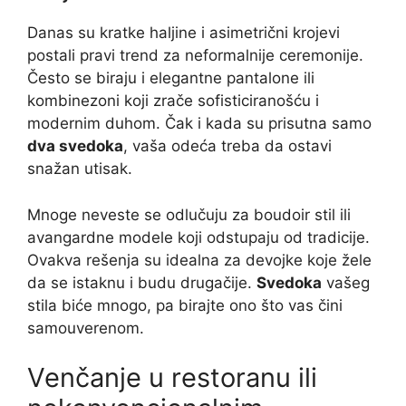
Danas su kratke haljine i asimetrični krojevi
postali pravi trend za neformalnije ceremonije.
Često se biraju i elegantne pantalone ili
kombinezoni koji zrače sofisticiranošću i
modernim duhom. Čak i kada su prisutna samo
dva svedoka
, vaša odeća treba da ostavi
snažan utisak.
Mnoge neveste se odlučuju za boudoir stil ili
avangardne modele koji odstupaju od tradicije.
Ovakva rešenja su idealna za devojke koje žele
da se istaknu i budu drugačije.
Svedoka
vašeg
stila biće mnogo, pa birajte ono što vas čini
samouverenom.
Venčanje u restoranu ili