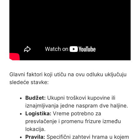
Glavni faktori koji utiču na ovu odluku uključuju
sledeće stavke:
Budžet:
Ukupni troškovi kupovine ili
iznajmljivanja jedne naspram dve haljine.
Logistika:
Vreme potrebno za
presvlačenje i promenu frizure između
lokacija.
Pravila:
Specifični zahtevi hrama u kojem