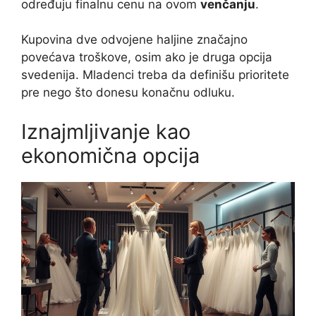
određuju finalnu cenu na ovom
venčanju
.
Kupovina dve odvojene haljine značajno
povećava troškove, osim ako je druga opcija
svedenija. Mladenci treba da definišu prioritete
pre nego što donesu konačnu odluku.
Iznajmljivanje kao
ekonomična opcija